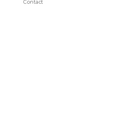
Contact
Hello! Ou
to create
website t